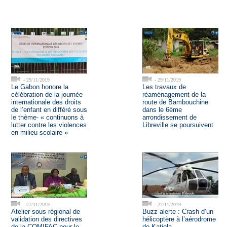
- 29/11/2019
- 29/11/2019
Le Gabon honore la
Les travaux de
célébration de la journée
réaménagement de la
internationale des droits
route de Bambouchine
de l’enfant en différé sous
dans le 6ème
le thème- « continuons à
arrondissement de
lutter contre les violences
Libreville se poursuivent
en milieu scolaire »
- 27/11/2019
- 27/11/2019
Atelier sous régional de
Buzz alerte : Crash d’un
validation des directives
hélicoptère à l’aérodrome
de la COMIFAC pour le
de Katiola