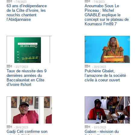
- 7/8/2023
- 7/8/2023
63 ans d’indépendance
Anoumabo Sous Le
de la Côte d’Ivoire, les
Pinceau : Michel
nouchis chantent
GNABLÉ explique le
l’Abidjannaise
concept sur le plateau de
Koumassi Fm89.7
- 25/7/2023
- 30/6/2023
Taux de réussite des 9
Pulchérie Gbalet,
dernières années du
l’amazone de la société
Baccalauréat en Côte
civile à coeur ouvert
d’Ivoire #short
- 30/6/2023
- 10/5/2023
Gadji Céli confirme son
Gabon - révision du