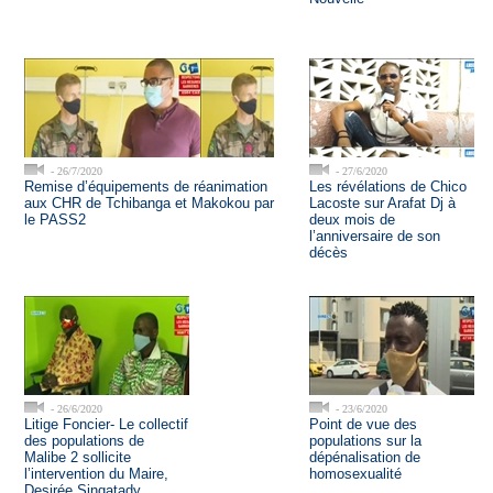
- 26/7/2020
- 27/6/2020
Remise d’équipements de réanimation
Les révélations de Chico
aux CHR de Tchibanga et Makokou par
Lacoste sur Arafat Dj à
le PASS2
deux mois de
l’anniversaire de son
décès
- 26/6/2020
- 23/6/2020
Litige Foncier- Le collectif
Point de vue des
des populations de
populations sur la
Malibe 2 sollicite
dépénalisation de
l’intervention du Maire,
homosexualité
Desirée Singatady