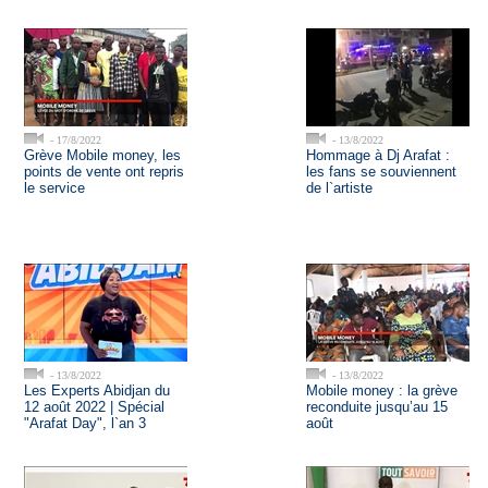
- 17/8/2022
- 13/8/2022
Grève Mobile money, les
Hommage à Dj Arafat :
points de vente ont repris
les fans se souviennent
le service
de l`artiste
- 13/8/2022
- 13/8/2022
Les Experts Abidjan du
Mobile money : la grève
12 août 2022 | Spécial
reconduite jusqu’au 15
"Arafat Day", l`an 3
août