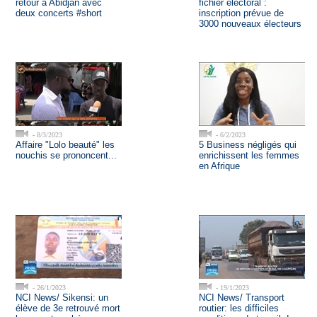
retour à Abidjan avec
fichier électoral :
deux concerts #short
inscription prévue de
3000 nouveaux électeurs
- 8/3/2023
- 6/2/2023
Affaire "Lolo beauté" les
5 Business négligés qui
nouchis se prononcent...
enrichissent les femmes
en Afrique
- 26/1/2023
- 19/1/2023
NCI News/ Sikensi: un
NCI News/ Transport
élève de 3e retrouvé mort
routier: les difficiles