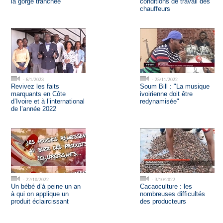
la gorge tranchée
conditions de travail des
chauffeurs
- 6/1/2023
- 25/11/2022
Revivez les faits
Soum Bill : "La musique
marquants en Côte
ivoirienne doit être
d’Ivoire et à l’international
redynamisée"
de l’année 2022
- 22/10/2022
- 3/10/2022
Un bébé d’à peine un an
Cacaoculture : les
à qui on applique un
nombreuses difficultés
produit éclaircissant
des producteurs