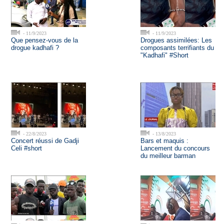
- 11/9/2023
- 11/9/2023
Que pensez-vous de la
Drogues assimilées: Les
drogue kadhafi ?
composants terrifiants du
"Kadhafi" #Short
- 22/8/2023
- 13/8/2023
Concert réussi de Gadji
Bars et maquis :
Celi #short
Lancement du concours
du meilleur barman