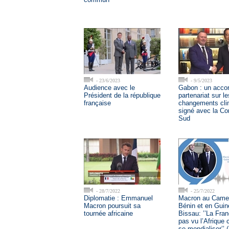
- 23/6/2023
- 9/5/2023
Audience avec le
Gabon : un acco
Président de la république
partenariat sur le
française
changements cli
signé avec la Co
Sud
- 28/7/2022
- 25/7/2022
Diplomatie : Emmanuel
Macron au Came
Macron poursuit sa
Bénin et en Guin
tournée africaine
Bissau: ’’La Fran
pas vu l’Afrique 
se mondialiser’’ 