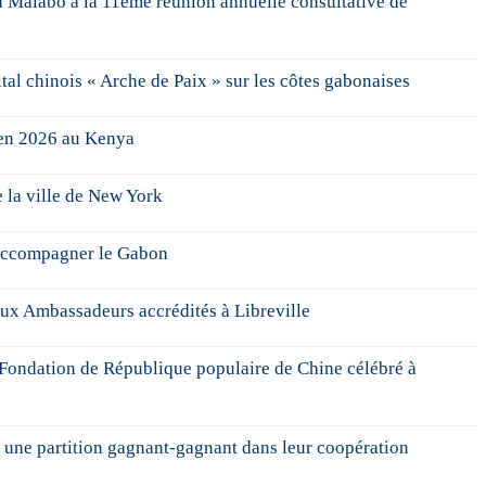
à Malabo à la 11ème réunion annuelle consultative de
al chinois « Arche de Paix » sur les côtes gabonaises
 en 2026 au Kenya
 la ville de New York
d’accompagner le Gabon
ux Ambassadeurs accrédités à Libreville
 Fondation de République populaire de Chine célébré à
t une partition gagnant-gagnant dans leur coopération