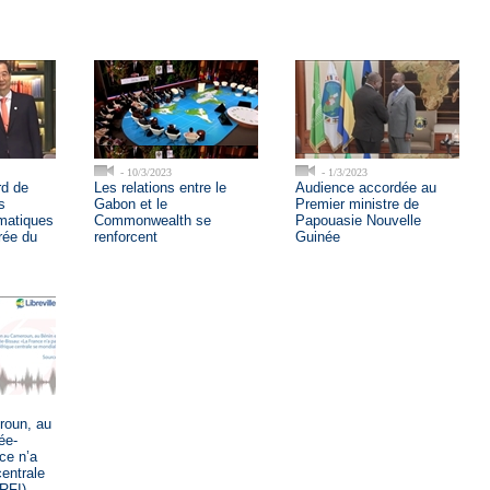
- 10/3/2023
- 1/3/2023
rd de
Les relations entre le
Audience accordée au
s
Gabon et le
Premier ministre de
matiques
Commonwealth se
Papouasie Nouvelle
rée du
renforcent
Guinée
roun, au
ée-
ce n’a
centrale
(RFI)