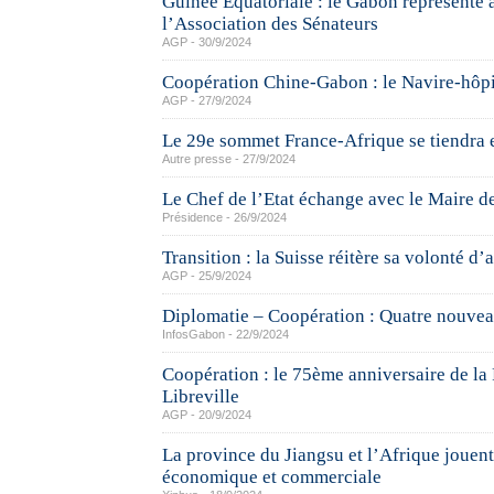
Guinée Équatoriale : le Gabon représenté 
l’Association des Sénateurs
AGP - 30/9/2024
Coopération Chine-Gabon : le Navire-hôpit
AGP - 27/9/2024
Le 29e sommet France-Afrique se tiendra
Autre presse - 27/9/2024
Le Chef de l’Etat échange avec le Maire de
Présidence - 26/9/2024
Transition : la Suisse réitère sa volonté 
AGP - 25/9/2024
Diplomatie – Coopération : Quatre nouvea
InfosGabon - 22/9/2024
Coopération : le 75ème anniversaire de la
Libreville
AGP - 20/9/2024
La province du Jiangsu et l’Afrique jouen
économique et commerciale