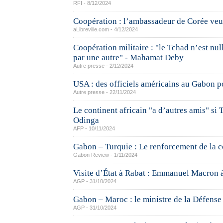
RFI - 8/12/2024
Coopération : l’ambassadeur de Corée veut
aLibreville.com - 4/12/2024
Coopération militaire : "le Tchad n’est n
par une autre" - Mahamat Deby
Autre presse - 2/12/2024
USA : des officiels américains au Gabon po
Autre presse - 22/11/2024
Le continent africain "a d’autres amis" si 
Odinga
AFP - 10/11/2024
Gabon – Turquie : Le renforcement de la co
Gabon Review - 1/11/2024
Visite d’État à Rabat : Emmanuel Macron à
AGP - 31/10/2024
Gabon – Maroc : le ministre de la Défense
AGP - 31/10/2024