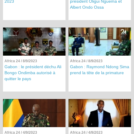
2023
président Oligui Nguema et
Albert Ondo Ossa
Africa 24
/ 8/9/2023
Africa 24
/ 8/9/2023
Gabon : le président déchu Ali
Gabon : Raymond Ndong Sima
Bongo Ondimba autorisé à
prend la tête de la primature
quitter le pays
Africa 24
/ 4/9/2023
Africa 24
/ 4/9/2023