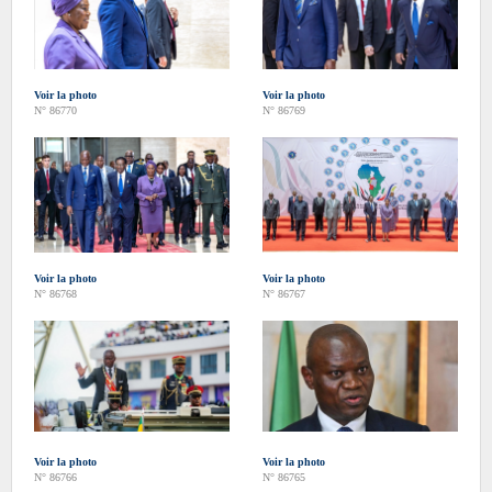
Voir la photo
Voir la photo
N° 86770
N° 86769
Voir la photo
Voir la photo
N° 86768
N° 86767
Voir la photo
Voir la photo
N° 86766
N° 86765