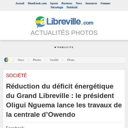
Accueil
MonKiosk.com
Sports
Business
News
Annonces
Femmes
Nécrologie
Publicité
ACTUALITÉS PHOTOS
News
Photos
Société
Photo
SOCIÉTÉ
Réduction du déficit énergétique
du Grand Libreville : le président
Oligui Nguema lance les travaux de
la centrale d’Owendo