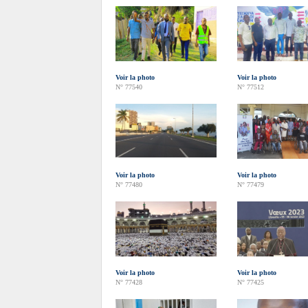
Voir la photo
Voir la photo
N° 77540
N° 77512
Voir la photo
Voir la photo
N° 77480
N° 77479
Voir la photo
Voir la photo
N° 77428
N° 77425