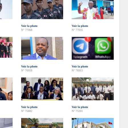
Voir la photo
Voir la photo
N° 77068
N° 77035
Voir la photo
Voir la photo
N° 76958
N° 76915
Voir la photo
Voir la photo
N° 75882
N° 75261