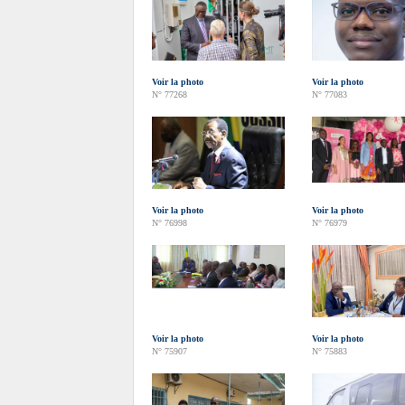
Voir la photo
Voir la photo
N° 77268
N° 77083
Voir la photo
Voir la photo
N° 76998
N° 76979
Voir la photo
Voir la photo
N° 75907
N° 75883