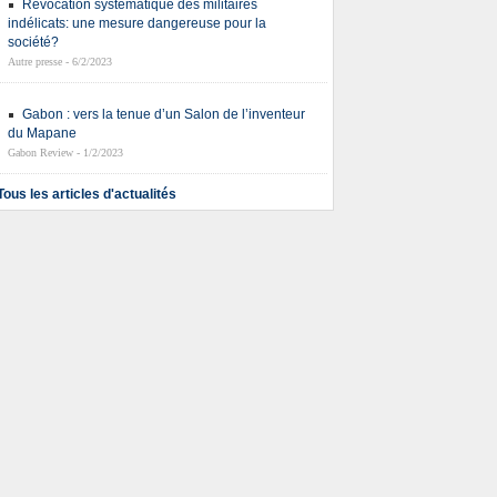
Révocation systématique des militaires
indélicats: une mesure dangereuse pour la
société?
Autre presse - 6/2/2023
Gabon : vers la tenue d’un Salon de l’inventeur
du Mapane
Gabon Review - 1/2/2023
Tous les articles d'actualités