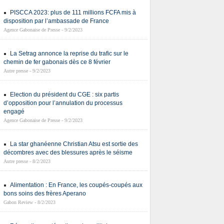
PISCCA 2023: plus de 111 millions FCFA mis à
disposition par l’ambassade de France
Agence Gabonaise de Presse - 9/2/2023
La Setrag annonce la reprise du trafic sur le
chemin de fer gabonais dès ce 8 février
Autre presse - 9/2/2023
Election du président du CGE : six partis
d’opposition pour l’annulation du processus
engagé
Agence Gabonaise de Presse - 9/2/2023
La star ghanéenne Christian Atsu est sortie des
décombres avec des blessures après le séisme
Autre presse - 8/2/2023
Alimentation : En France, les coupés-coupés aux
bons soins des frères Aperano
Gabon Review - 8/2/2023