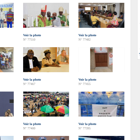
Voir la photo
Voir la photo
N° 77510
N° 77482
Voir la photo
Voir la photo
N° 77467
N° 77455
Voir la photo
Voir la photo
N° 77400
N° 77395