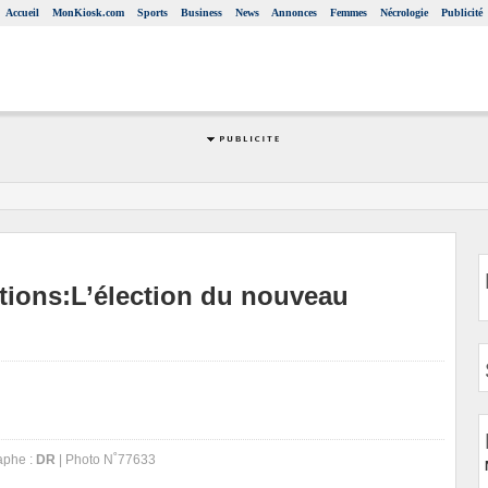
Accueil
MonKiosk.com
Sports
Business
News
Annonces
Femmes
Nécrologie
Publicité
tions:L’élection du nouveau
aphe :
DR
| Photo N˚77633