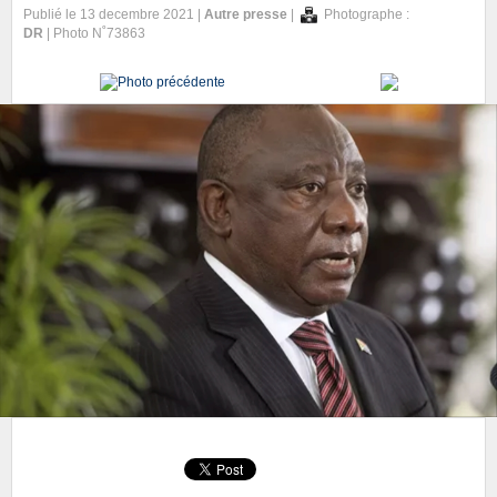
Publié le 13 decembre 2021 |
Autre presse
|
Photographe :
DR
| Photo N˚73863