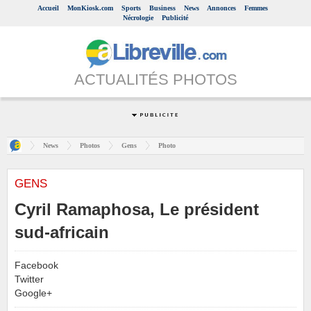
Accueil
MonKiosk.com
Sports
Business
News
Annonces
Femmes
Nécrologie
Publicité
ACTUALITÉS PHOTOS
News
Photos
Gens
Photo
GENS
Cyril Ramaphosa, Le président
sud-africain
Facebook
Twitter
Google+